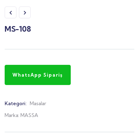
MS-108
WhatsApp Sipariş
Kategori:
Masalar
Product
Meta
Marka:
MASSA