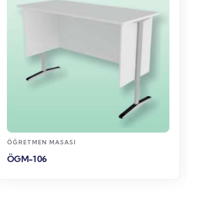
WhatsApp
Sipariş
ÖĞRETMEN MASASI
ÖĞR
ÖGM-106
ÖG