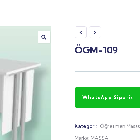
ÖGM-109
WhatsApp Sipariş
Kategori:
Öğretmen Masas
Product
Meta
Marka:
MASSA