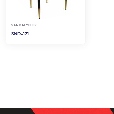
WhatsApp
Sipariş
SANDALYELER
SND-121
S
S