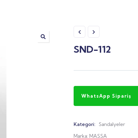
SND-112
WhatsApp Sipariş
Kategori:
Sandalyeler
Product
Meta
Marka:
MASSA