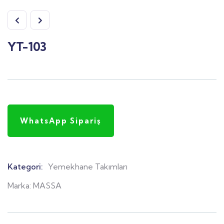
YT-103
WhatsApp Sipariş
Kategori:
Yemekhane Takımları
Product
Meta
Marka:
MASSA