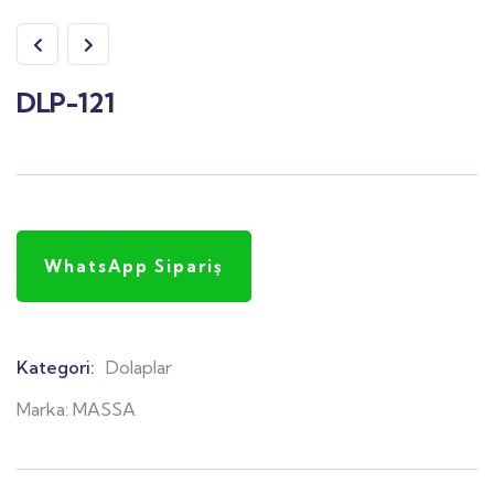
DLP-121
WhatsApp Sipariş
Kategori:
Dolaplar
Product
Meta
Marka:
MASSA