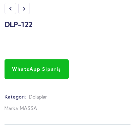
DLP-122
WhatsApp Sipariş
Kategori:
Dolaplar
Product
Meta
Marka:
MASSA