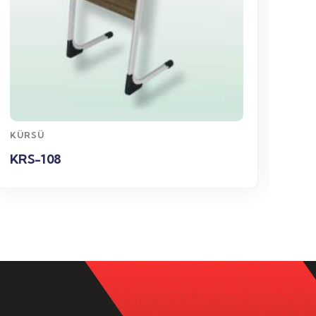
WhatsApp
Sipariş
KÜRSÜ
KÜR
KRS-108
KRS