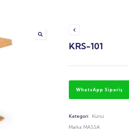
KRS-101
WhatsApp Sipariş
Kategori:
Kürsü
Product
Meta
Marka:
MASSA