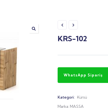
KRS-102
WhatsApp Sipariş
Kategori:
Kürsü
Product
Meta
Marka:
MASSA